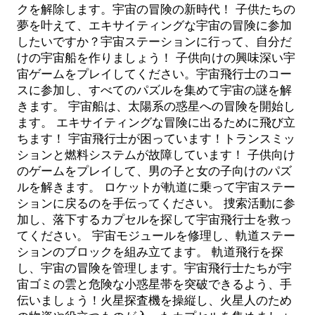
クを解除します。宇宙の冒険の新時代！ 子供たちの
夢を叶えて、エキサイティングな宇宙の冒険に参加
したいですか？宇宙ステーションに行って、自分だ
けの宇宙船を作りましょう！ 子供向けの興味深い宇
宙ゲームをプレイしてください。宇宙飛行士のコー
スに参加し、すべてのパズルを集めて宇宙の謎を解
きます。 宇宙船は、太陽系の惑星への冒険を開始し
ます。 エキサイティングな冒険に出るために飛び立
ちます！ 宇宙飛行士が困っています！トランスミッ
ションと燃料システムが故障しています！ 子供向け
のゲームをプレイして、男の子と女の子向けのパズ
ルを解きます。 ロケットが軌道に乗って宇宙ステー
ションに戻るのを手伝ってください。 捜索活動に参
加し、落下するカプセルを探して宇宙飛行士を救っ
てください。 宇宙モジュールを修理し、軌道ステー
ションのブロックを組み立てます。 軌道飛行を探
し、宇宙の冒険を管理します。宇宙飛行士たちが宇
宙ゴミの雲と危険な小惑星帯を突破できるよう、手
伝いましょう！火星探査機を操縦し、火星人のため