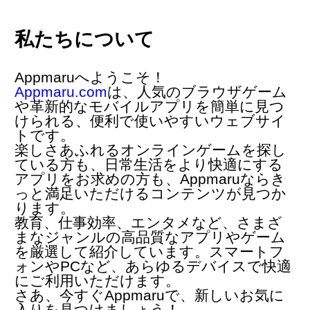
私たちについて
Appmaruへようこそ！
Appmaru.com
は、人気の
ブラウザゲーム
や革新的な
モバイルアプリ
を簡単に見つ
けられる、便利で使いやすいウェブサイ
トです。
楽しさあふれるオンラインゲームを探し
ている方も、日常生活をより快適にする
アプリをお求めの方も、Appmaruならき
っと満足いただけるコンテンツが見つか
ります。
教育、仕事効率、エンタメなど、さまざ
まなジャンルの高品質なアプリやゲーム
を厳選して紹介しています。スマートフ
ォンやPCなど、あらゆるデバイスで快適
にご利用いただけます。
さあ、今すぐAppmaruで、新しいお気に
入りを見つけましょう！