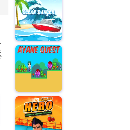
ア
れ
で