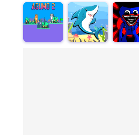
2
パパサメアドベンチャー
ポピープレイ対フライデーファイトモッド
デットマ