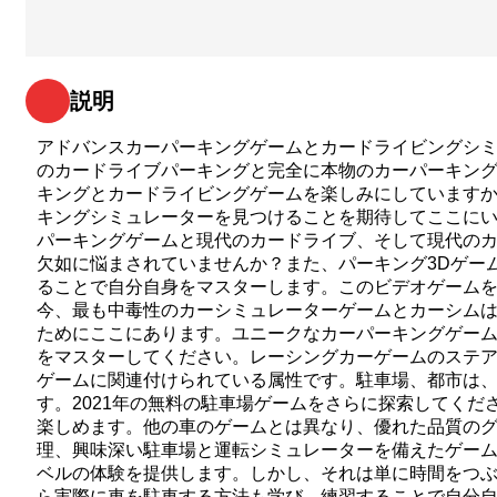
説明
アドバンスカーパーキングゲームとカードライビングシミュレータ
のカードライブパーキングと完全に本物のカーパーキン
キングとカードライビングゲームを楽しみにしています
キングシミュレーターを見つけることを期待してここに
パーキングゲームと現代のカードライブ、そして現代の
欠如に悩まされていませんか？また、パーキング3Dゲー
ることで自分自身をマスターします。このビデオゲーム
今、最も中毒性のカーシミュレーターゲームとカーシム
ためにここにあります。ユニークなカーパーキングゲー
をマスターしてください。レーシングカーゲームのステア
ゲームに関連付けられている属性です。駐車場、都市は、
す。2021年の無料の駐車場ゲームをさらに探索してく
楽しめます。他の車のゲームとは異なり、優れた品質の
理、興味深い駐車場と運転シミュレーターを備えたゲー
ベルの体験を提供します。しかし、それは単に時間をつ
ら実際に車を駐車する方法も学び、練習することで自分