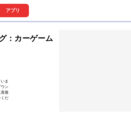
アプリ
グ：カーゲーム
ていま
ダウン
は直接
せくだ
ズーブ