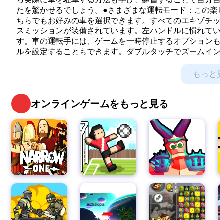
たを驚かせるでしょう。●さまざまな運転モード：この楽
ちらでもお好みの車を選択できます。すべてのエキゾチ
スミッションが装備されています。左ハンドルに慣れて
す。車の運転手には、ゲームを一時停止するオプション
ルを設定することもできます。ダブルタッチでズームイン
上：このエキゾチックなカーゲームをプレイすることで、
クで挑戦的なレベルがあり、レベルが上がるにつれて難
もっと
があり、新しいレベルのロックを解除するにはフィニッシ
を避ける：現代の車を高速で運転するのは危険です。地
オンラインゲームをもっと見る
す。障害物にぶつかるとゲームオーバーになり、最初か
にフィニッシュラインに到達すると、次のレベルに進むこと
なるレベル ►リアルな車のコントロール ►リアルなHD
グ、矢印、傾斜） ►本物の車の音 アドバンスカーパーキ
キーボードコントロール