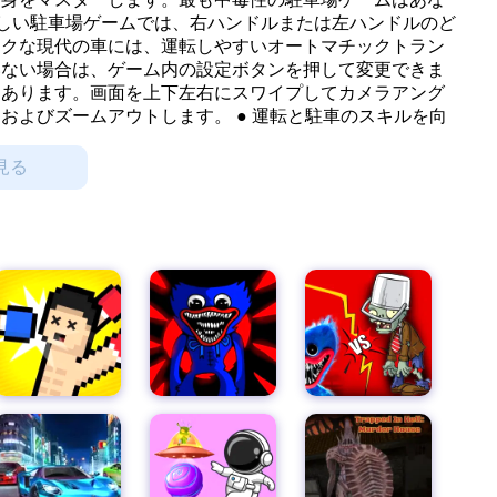
デット
しい駐車場ゲームでは、右ハンドルまたは左ハンドルのど
ックな現代の車には、運転しやすいオートマチックトラン
いない場合は、ゲーム内の設定ボタンを押して変更できま
もあります。画面を上下左右にスワイプしてカメラアング
およびズームアウトします。 ● 運転と駐車のスキルを向
運転と駐車のスキルを磨くことができます。512のユニー
しくなります。すべてのレベルには異なるユニークな地形
見る
ュラインに到達する必要があります。 ● 障害物への衝突
形には急な曲がり、カーブ、さまざまな障害物がありま
らレベルを再開する必要があります。障害物にぶつからず
ができます。 無料の駐車場ゲームの特徴： ►512の異
グラフィック品質 ►さまざまなコントロール（ステアリン
ングは無料でプレイできます。WIFIは不要