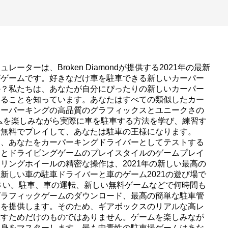
ライダ
ーは、Broken Diamondが提供する2021年の最新
グゲームです。好きなだけ車を駐車できる新しいカーパー
か？私たちは、あなたが自分にぴったりの新しいカーパー
いることを知っています。あなたはすべての類似したカー
カーパーキングの高品質のグラフィックスとユニークさの
ムを楽しみながら実際に車を駐車する方法を学び、練習す
を無料でプレイして、あなたは駐車の王様になります。
は、あなたをカーパーキングドライバーとしてテストする
ムとドライビングゲームのプレイスタイルのゲームプレイ
リングホイールの精密な操作は、2021年の新しい最高の
新しい車の駐車ドライバーと車のゲーム2021の遊び場で
ださい。駐車、車の運転、新しい無料ゲームなどで何時間も
グラフィックゲームのダウンロード、最高の簡単な駐車管
ムを提供します。そのため、ギアボックスのリアルな高レ
ぶすためだけのものではありません。ゲームを楽しみなが
自身をマスターします。最も中毒性の駐車場ゲームはあな