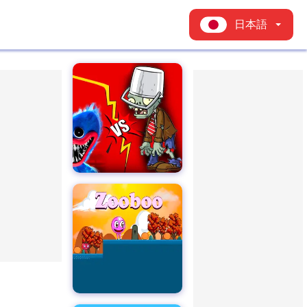
日本語
ポピー対ゾンビ
ー