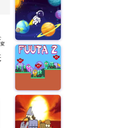
な
く変
。
に
ア