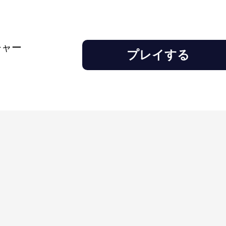
地獄に閉じ込められた殺人屋敷
チャー
プレイする
スナクラウス
ライダー2