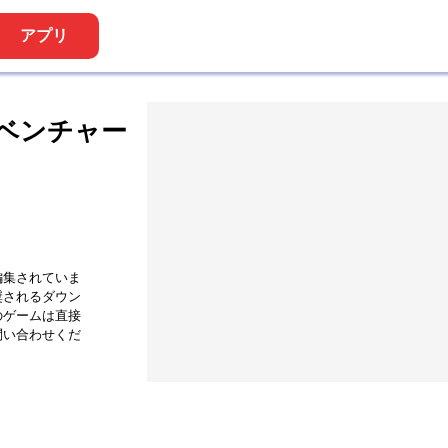
アプリ
ベンチャー
ズーブー
編集されていま
奨されるダウン
のゲームは直接
問い合わせくだ
バスシミュレーター - 市バス運転手