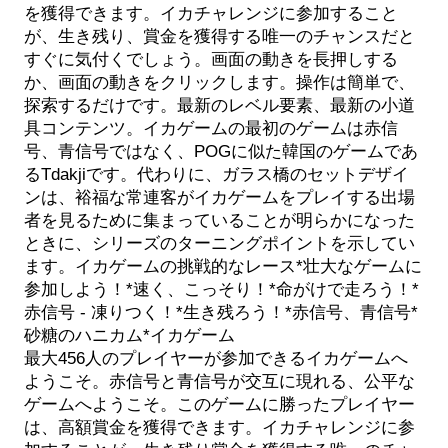
を獲得できます。イカチャレンジに参加すること
が、生き残り、賞金を獲得する唯一のチャンスだと
すぐに気付くでしょう。画面の動きを長押しする
か、画面の動きをクリックします。操作は簡単で、
探索するだけです。最新のレベル要素、最新の小道
具コンテンツ。イカゲームの最初のゲームは赤信
号、青信号ではなく、POGに似た韓国のゲームであ
るTdakjiです。代わりに、ガラス橋のセットデザイ
ンは、裕福な常連客がイカゲームをプレイする出場
者を見るために集まっていることが明らかになった
ときに、シリーズのターニングポイントを示してい
ます。イカゲームの挑戦的なレース*壮大なゲームに
参加しよう！*速く、こっそり！*命がけで走ろう！*
赤信号 - 凍りつく！*生き残ろう！*赤信号、青信号*
砂糖のハニカム*イカゲーム
最大456人のプレイヤーが参加できるイカゲームへ
ようこそ。赤信号と青信号が交互に現れる、公平な
ゲームへようこそ。このゲームに勝ったプレイヤー
は、高額賞金を獲得できます。イカチャレンジに参