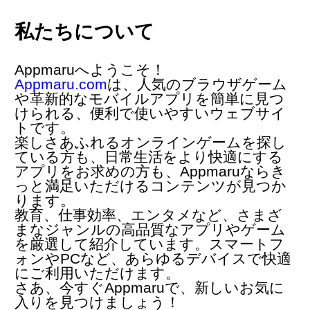
私たちについて
Appmaruへようこそ！
Appmaru.com
は、人気の
ブラウザゲーム
や革新的な
モバイルアプリ
を簡単に見つ
けられる、便利で使いやすいウェブサイ
トです。
楽しさあふれるオンラインゲームを探し
ている方も、日常生活をより快適にする
アプリをお求めの方も、Appmaruならき
っと満足いただけるコンテンツが見つか
ります。
教育、仕事効率、エンタメなど、さまざ
まなジャンルの高品質なアプリやゲーム
を厳選して紹介しています。スマートフ
ォンやPCなど、あらゆるデバイスで快適
にご利用いただけます。
さあ、今すぐAppmaruで、新しいお気に
入りを見つけましょう！