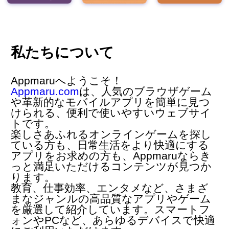
私たちについて
Appmaruへようこそ！
Appmaru.com
は、人気の
ブラウザゲーム
や革新的な
モバイルアプリ
を簡単に見つ
けられる、便利で使いやすいウェブサイ
トです。
楽しさあふれるオンラインゲームを探し
ている方も、日常生活をより快適にする
アプリをお求めの方も、Appmaruならき
っと満足いただけるコンテンツが見つか
ります。
教育、仕事効率、エンタメなど、さまざ
まなジャンルの高品質なアプリやゲーム
を厳選して紹介しています。スマートフ
ォンやPCなど、あらゆるデバイスで快適