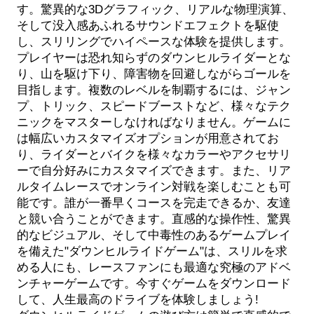
す。驚異的な3Dグラフィック、リアルな物理演算、
そして没入感あふれるサウンドエフェクトを駆使
し、スリリングでハイペースな体験を提供します。
プレイヤーは恐れ知らずのダウンヒルライダーとな
り、山を駆け下り、障害物を回避しながらゴールを
目指します。複数のレベルを制覇するには、ジャン
プ、トリック、スピードブーストなど、様々なテク
ニックをマスターしなければなりません。ゲームに
は幅広いカスタマイズオプションが用意されてお
り、ライダーとバイクを様々なカラーやアクセサリ
ーで自分好みにカスタマイズできます。また、リア
ルタイムレースでオンライン対戦を楽しむことも可
能です。誰が一番早くコースを完走できるか、友達
と競い合うことができます。直感的な操作性、驚異
的なビジュアル、そして中毒性のあるゲームプレイ
を備えた"ダウンヒルライドゲーム"は、スリルを求
める人にも、レースファンにも最適な究極のアドベ
ンチャーゲームです。今すぐゲームをダウンロード
して、人生最高のドライブを体験しましょう!