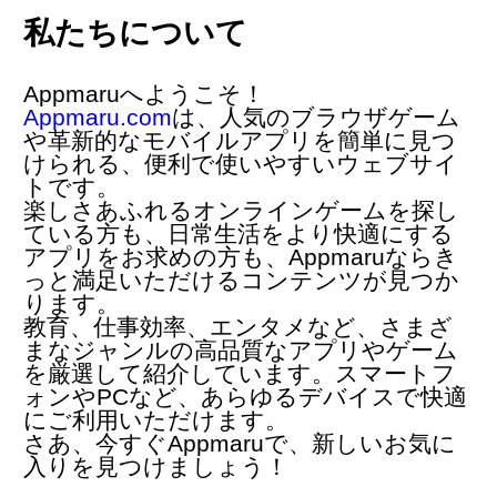
私たちについて
Appmaruへようこそ！
Appmaru.com
は、人気の
ブラウザゲーム
や革新的な
モバイルアプリ
を簡単に見つ
けられる、便利で使いやすいウェブサイ
トです。
楽しさあふれるオンラインゲームを探し
ている方も、日常生活をより快適にする
アプリをお求めの方も、Appmaruならき
っと満足いただけるコンテンツが見つか
ります。
教育、仕事効率、エンタメなど、さまざ
まなジャンルの高品質なアプリやゲーム
を厳選して紹介しています。スマートフ
ォンやPCなど、あらゆるデバイスで快適
にご利用いただけます。
さあ、今すぐAppmaruで、新しいお気に
入りを見つけましょう！